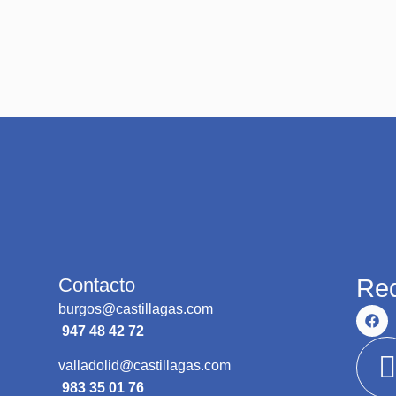
Contacto
Red
burgos@castillagas.com
947 48 42 72
valladolid@castillagas.com
983 35 01 76